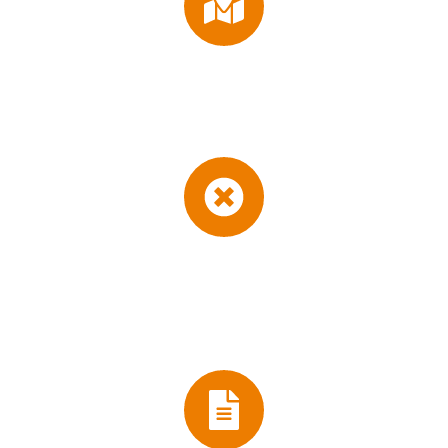
RUTA GPS
Muéstrele a tus contactos tu ubicación en el mapa y facilita
que lleguen a ti con un simple click.
NO REQUIERE APP
Para visualizar tu tarjeta digital no se requiere ninguna app,
simplemente se visualiza desde cualquier navegador con
acceso a internet.