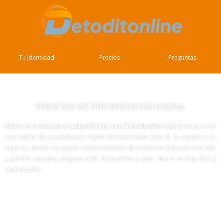
Tu identidad
Precios
Preguntas
TARJETAS DE PRESENTACIÓN DIGITAL
Ahora en Venezuela y Latinoamérica,
con
Detoditonline.com
podrás tener
una tarjeta de presentación digital personalizada para ti, tu equipo o tu
negocio, donde compartir enlaces directos de todos tus datos de contacto
y perfiles sociales, páginas web, direcciones y más, ahora es muy fácil y
centralizado…